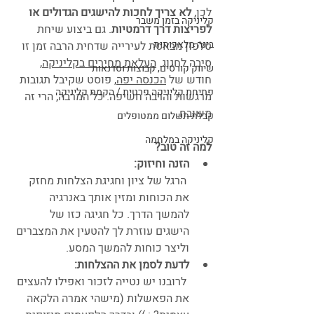
לכן, 
לא צריך לחכות להישגים הגדולים או 
קליניקה בזמן משבר
לפריצות דרך דרמטיות
. גם ביצוע שיחת 
בינה מלאכותית
טלפון מבאסת לעירייה שדחית הרבה זמן זו 
סיבה לחגוג. 
העלאת מחירים בקליניקה
, 
שיווק קורסים, קבוצות וסדנאות
חודש של 
הכנסה יפה
, פוסט שקיבל תגובות 
פתיחת קליניקה פרטית / הקמת קליניקה
מרגשות והרבה חשיפה. כל המרבה, הרי זה 
משובח. 
קבלת תשלום ממטופלים
קליניקה במלחמה
למה זה טוב?
הזנה וחיזוק: 
הרגל של ציון וחגיגת הצלחות מחזק 
את הכוחות ומזין אותך באנרגיה 
להמשך הדרך. כל חגיגה כזו של 
הישגים עוזרת לך להטעין את המצברים 
וליצר כוחות להמשך המסע.
לדעת לסמן את ההצלחות:
לרובנו יש נטייה לזכור ואפילו להעצים 
את הפאשלות (מישהי אמרה הלקאה 