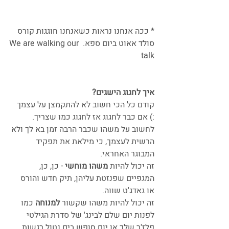
* ככה אנחנו נראות כשאנחנו חוגגות קורס 
סולד אאוט ביום ספא. We are walking our 
talk 
איך לחגוג הישגים?
קודם כל הכי חשוב לא להתקמצן על עצמך 
:) אם כבר לחגוג אז לחגוג כמו שצריך. 
לחשוב על משהו שכבר הרבה זמן בא לך ולא 
הרשית לעצמך, כי מילאת את תפקיד 
המבוגר האחראי.
זה יכול להיות 
משהו מוחשי 
- כן, כן, 
המגפיים שפנזטת עליהן, תיק חדש והורס 
או גאדג'ט שווה.
זה יכול להיות משהו שקשור 
למנוחה 
כמו 
לפנות יום שלם לבינג' של סדרת הגילטי 
פלז'ר שלך או יום חופש בים נטול רגשות 