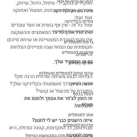
ניהול קליניקה פרטית
תפקידים במקביל - טיפול, ניהול, שיווק, 
מכירות, הנהלת חשבונות, תפעול ואחזקה 
נוחות בשיווק הקליניקה
ועוד ועוד. 
צמיחה בקליניקה
ומול כל זה - אין אף בוסית או וועד עובדים 
ניהול כספי של קליניקה
שיצ'פרו אותך על כל המאמצים וההשקעה. 
אין טקס העובדת המצטיינת או שיחת סיכום 
ברכות למטופלים
תקופתית עם הצוות שבה מציינים הצלחות 
פייסבוק למטפלים
והישגים.
גם זה התפקיד שלך.
אתיקה בשיווק
ערוצי שיווק למטפלים ומטפלות
הצלחת לבצע משימה שדחית הרבה זמן?
הגעת לציון דרך משמעותי בקליניקה שלך?
תודעה בשיווק
התגברת על מכשול או קושי? 
לטפל בכסף
זה הזמן לצ'פר את עצמך ולחגוג את 
תועלת
ההצלחה!
אתר למטפלים
איזה הישגים כבר יש לי לחגוג? 
מכירות למטפלים
מבחינתנו, כל התקדמות, קטנה כגדולה, היא 
סיבה למסיבה. 
שיווק באמצעות תוכן במקצועות הטיפול