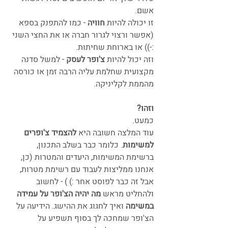
אשם. 
זו יכולה להיות
 חוויה 
- כמו להתפנק בספא 
(אפשר ורצוי לגרור חברה או את החצי השני 
:-)) או בארוחת שחיתות.
וזה יכול להיות 
צ'ופר לעסק 
- למשל סדנה 
מקצועית שחלמת עליה הרבה זמן או כורסה 
מהממת לקליניקה.
וזהו?
כמעט. 
עוד המלצה חשובה היא 
להצמיד צ'ופרים 
למשימות
. כלומר כבר בשלב התכנון, 
ברשימת המשימות, היעדים והמטרות (כן, 
אנחנו ממליצות לעבוד עם רשימת מטרות, 
אבל זה כבר לפוסט אחר :) ) - לחשוב 
ולהחליט מראש 
מה יהיה הצ'ופר על עמידה 
במשימה
 ואיך לחגוג את ההישג. הידיעה על 
הצ'ופר שמחכה לך בסוף תשפיע על 