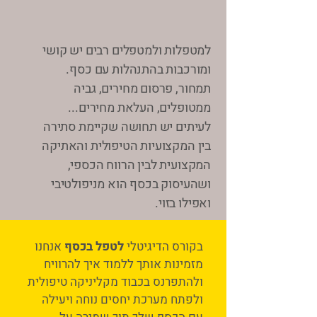
למטפלות ולמטפלים רבים יש קושי
ומורכבות בהתנהלות עם כסף.
תמחור, פרסום מחירים, גביה
ממטופלים, העלאת מחירים...
לעיתים יש תחושה שקיימת סתירה
בין המקצועיות הטיפולית והאתיקה
המקצועית לבין הרווח הכספי,
ושהעיסוק בכסף הוא מניפולטיבי
ואפילו בזוי.​
בקורס הדיגיטלי
לטפל בכסף
אנחנו
מזמינות
אותך ללמוד ​
איך להרוויח
ולהתפרנס בכבוד
מקליניקה טיפולית
ולפתח מערכת יחסים נוחה
ויעילה