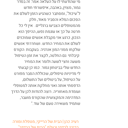
מי שהודעתי לו על העלאה אמר: זה בסדר
גמור, מצוין, באהבה, איפשרתי חודש
ל"עיכול", ומסתבר כשהגיע הזמן לשלם את
הסכום המלא והסביר מאוד, חלק
מהמטופלים הצביעו ברגליים. אין לי כל
חרטה על כך או עוגמת נפש, ההיפך הוא
הנכון, כרגע אני מקבלת אנשים שמוכנים
לשלם את המחיר החדש. ושחררתי אנשים
שלקחו ממני המון אנרגיה. בעקבות הקורס
קיבלתי גם החלטה, לקצר את זמן הטיפול
משעה וחצי לשעה ולומר את המחיר
החדש שלי בביטחון גמור. כמו כן קבעתי
לי מדיניות טיפולים, שכוללת הסבר מפורט
על הטיפול, על ביטולים ועל התשלום,
הדפסתי אותה ואני מחלקת אותה למטופלי
ועומדת מאחוריה. רוצה להודות לכן על הדרך
המדהימה והמקצועית שהקורס מועבר,
שתמיד משאירה טעם של עוד."
רעיה כהן | הבית של הרייקי, מטפלת ומורה
בכירה לרייקי ובעלת "הבית של הרייקי"