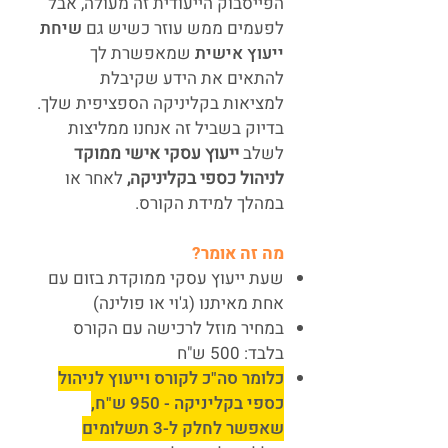
הפייסבוק הייעודית זה מעולה, אבל
לפעמים ממש עוזר כשיש גם
שיחת
ייעוץ אישית
שמאפשרת לך
להתאים את הידע שקיבלת
למציאות בקליניקה הספציפית שלך.
בדיוק בשביל זה אנחנו ממליצות
לשלב
ייעוץ עסקי אישי ממוקד
לניהול כספי בקליניקה,
לאחר או
במהלך למידת הקורס.
מה זה אומר?
שעת ייעוץ עסקי ממוקדת בזום עם
אחת מאיתנו (ג'וי או פולינה)
במחיר מוזל לרכישה עם הקורס
בלבד: 500 ש"ח
כלומר סה"כ לקורס וייעוץ לניהול
כספי בקליניקה - 950 ש"ח,
שאפשר לחלק ל-3 תשלומים