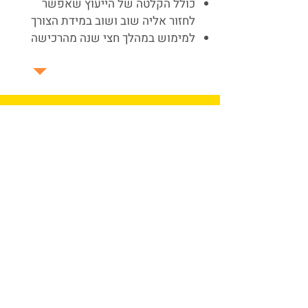
כולל הקלטה של הייעוץ שאפשר
לחזור אליה שוב ושוב במידת הצורך
למימוש במהלך חצי שנה מהרכישה
אז מה נשאר?
להירשם
ולהתחיל לטפל בכסף:
אחרי מילוי הפרטים נעביר אותך מיד לטופס
התשלום וההרשמה
בטופס התשלום יש לבחור באפשרות הרצויה:
קורס בלבד או קורס ופגישת ייעוץ
לא לשכוח לסמן את מספר התשלומים הרצוי
לא ניתן לשלם בכרטיסי אשראי מסוג דיינרס
לאחר סיום תהליך קצר של הרשמה ותשלום
נשלח לך לינק ובו שם משתמש וסיסמה אישית
למערכת, שיעניקו לך גישה לכל התכנים של
הקורס למשך שנתיים מיום ההרשמה.