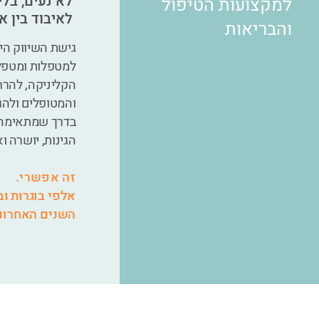
לא נעים, בל
למקצועות הטיפול
לאיבוד בין 
והבריאות
גישת השיווק הי
למטפלות ומטפלי
הקליניקה, להרח
והמטופלים ולהג
בדרך שמתאימה ל
הגינות, יושרה ו
זה אפשרי.
השנים האחרונו