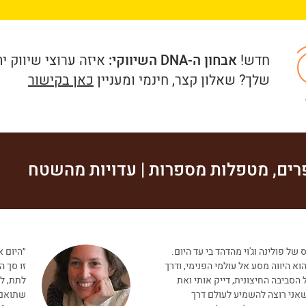
חדש!
אבחון ה-DNA השיווקי:
איזה ערוצי שיווק י
שלך? שאלון קצר, חינמי ומעניין
כאן בקישור
ים, מטפלות מספרות | עדויות מהשטח
 של פולינה וג'וי מהדהד בי עד היום.
״היום א
הוא היווה מסע אל עולמי הפנימי, ודרך
זו סך ה
הסביבה החיצונית, דייק אותי ואת
לתת, למ
אני רוצה להשמיע לעולם דרך
שתואם 