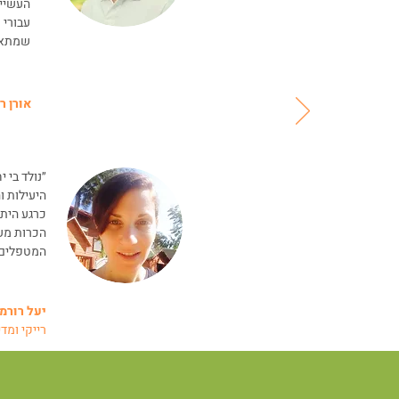
העשייה
עבורי 
שמתאימ
אורן ר
״נולד בי 
היעילות ו
כרגע היתה
הכרות מע
המטפלים.
יעל רורמ
רייקי ומד