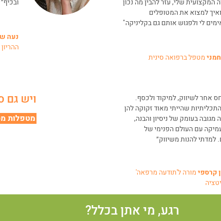
 המקצועית שלי, עזר להבין מה נכון
ובכיף״
ואיך למצוא את המטופלים
ים לי ולפגוש אותם גם בקליניקה"
נעה ש
ההריון 
חמני
מטפל ברפואה סינית
ויש גם ס
יחס אחר לשיווק, למיקוד ולכסף.
התכליתיות שהייתי מאוד זקוקה להן
מטפלות מס
 מגובה בעומק של ניסיון והבנה,
מיקה עם העולם הפנימי של
 למדתי להנות משיווק״
ן קרספי
מורה ל'תודעה מרפאה'
יטציה
רגע, מי אתן בכלל?