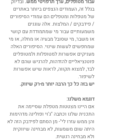
עבור מטופלים, ערך תרפויטי ממש. 
ובדיוק 
בגלל זה, העמודים הנצפים ביותר באתרים 
של מטפלות ומטפלים הם עמודי הסיפורים 
/ פידבקים / המלצות. אלה עוגנים 
משמעותיים עבור מי שמתמודדת עם קושי 
או משבר, מי שסובל מבעיה או מחלה, או מי 
שמחפשים לעשות שינוי. הסיפורים האלה 
מעניקים אפשרות למטופלות ולמטופלים 
פוטנציאליים להזדהות, להרגיש שהם לא 
לבד, למצוא תקווה, לראות שיש אפשרות 
לשיפור. 
יש בזה כל כך הרבה יותר מ-רק שיווק.
דוגמא משלנו:
אם היינו מצטטות מטפלת שסיימה את 
התכנית שלנו וכתבה "ג'וי ופולינה מדהימות 
והן ממש עזרו לי"- מן הסתם לפידבק הזה לא 
היתה שום משמעות, לא מבחינה שיווקית 
ולא מבחינה רגשית.