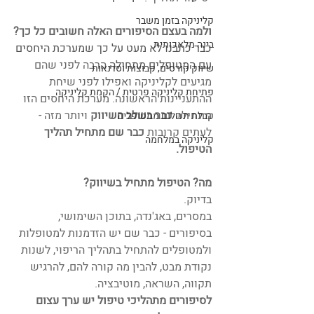
קליניקה בזמן משבר
ולמה בעצם הסיפורים האלה חשובים כל כך?
בינה מלאכותית
כבר כתבנו לא מעט על כך שמערכת היחסים 
עם המטופלים מתחילה 
הרבה לפני שהם 
שיווק קורסים, קבוצות וסדנאות
מגיעים לקליניקה ואפילו לפני שיחת 
פתיחת קליניקה פרטית / הקמת קליניקה
ההתעניינות הראשונה. מערכת היחסים הזו 
מתחילה 
כבר בשלב השיווק 
ויותר מזה - 
קבלת תשלום ממטופלים
לעתים קרובות 
כבר שם מתחיל תהליך 
קליניקה במלחמה
הטיפול.  
מה? הטיפול מתחיל בשיווק?
בדיוק. 
במסרים, באג'נדה, בתוכן השימושי, 
בסיפורים - כבר שם יש הזדמנות למטופלות 
ולמטופלים להתחיל בתהליך הריפוי, לשנות 
נקודת מבט, להבין מה קורה להם, להרגיש 
תקווה, השראה, מוטיבציה. 
לסיפורים מתהליכי טיפול יש ערך עצום 