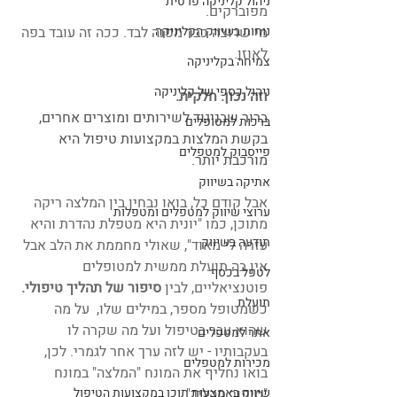
ניהול קליניקה פרטית
מפוברקים.
נוחות בשיווק הקליניקה
מי שרוצה כבר מפנה לבד. ככה זה עובד בפה 
לאוזן.
צמיחה בקליניקה
ניהול כספי של קליניקה
וזה נכון. חלקית.
ברור שבניגוד לשירותים ומוצרים אחרים, 
ברכות למטופלים
בקשת המלצות במקצועות טיפול היא 
פייסבוק למטפלים
מורכבת יותר. 
אתיקה בשיווק
אבל קודם כל, בואו נבחין בין המלצה ריקה 
ערוצי שיווק למטפלים ומטפלות
מתוכן, כמו "יונית היא מטפלת נהדרת והיא 
תודעה בשיווק
עזרה לי מאוד", שאולי מחממת את הלב אבל 
אין בה תועלת ממשית למטופלים 
לטפל בכסף
פוטנציאליים, לבין 
סיפור של תהליך טיפולי. 
תועלת
כשמטופל מספר, במילים שלו,  על מה 
שהוא עבר בטיפול ועל מה שקרה לו 
אתר למטפלים
בעקבותיו - יש לזה ערך אחר לגמרי. לכן, 
מכירות למטפלים
בואו נחליף את המונח "המלצה" במונח 
"סיפור תהליך". 
שיווק באמצעות תוכן במקצועות הטיפול