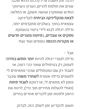
הרבה זמן חשבת עליו (הכנס ההוא שכבר 
שנים את חולמת להרים, הערוץ השיווקי 
החדש שמסקרן ועושה חשק), או החלטה 
לצאת מהקליניקה הביתית
 לקליניקה 
עצמאית בחוץ. בשלבים מתקדמים יותר, 
גדילה יכולה לבוא לידי ביטוי בהעסקת 
ספקים או עובדים,
 ב
פיתוח מוצרים חדשים 
או מקורות הכנסה
 נוספים ועוד ועוד.
אבל  -
גדילה לגמרי יכולה להיות 
יותר חופש בחירה:
לעסוק רק בטיפולים שאני הכי רוצה, או 
לעבוד רק עם המטופלים שהכי מתאימים לי. 
לפעמים גדילה אומרת 
לשחרר משהו
 שכבר 
מזמן לא מתאים לי, או דווקא 
לעבוד פחות
(ואולי להעלות מחירים תוך כדי), לרווח את 
היומן ולפנות זמן לדברים אחרים בחיים.
חשוב להקדיש זמן לשלב הזה, לבדוק 