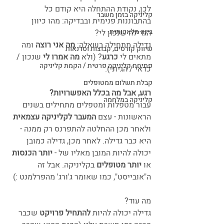
לכן, נקודת ההתחלה היא קודם כל 
קליניקה בזמן משבר
בהתבוננות פנימית ובבדיקה: מהו כיוון 
בינה מלאכותית
הגדילה שנכון לי? 
גדילה מתחילה בשאלה: 
מה אני רוצה
 ומה 
שיווק קורסים, קבוצות וסדנאות
מתאים לי 
כרגע
? (ולא 
מה אמרו לי
 שנכון / 
פתיחת קליניקה פרטית / הקמת קליניקה
כדאי / הגיוני).
קבלת תשלום ממטופלים
רגע, אבל מה בכלל האפשרויות?
קליניקה במלחמה
עבור מטפלות ומטפלים מתחילים בשנים 
הראשונות - עצם 
המעבר לקליניקה עצמאית
ולאחר מכן ההחלטה להתפרנס רק ממנה - 
היא כבר גדילה. לאחר מכן, גדילה כמובן 
יכולה להיות המובן מאליו של - 
יותר הכנסות
או 
יותר מטופלים
 בקליניקה. אבל זה 
ה"אובייסט", כמו שאומר ג'ורג' מהפרלמנט :)  
מה עוד?
גדילה יכולה להיות
 להתחיל פרויקט
 שכבר 