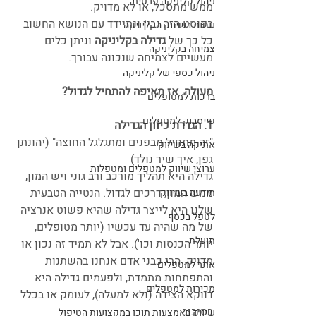
ניהול קליניקה פרטית
ממש מתסכל, או לא מדויק. 
בפוסט הזה נבין ונתיידד עם הנושא החשוב 
נוחות בשיווק הקליניקה
כל כך של
 גדילה בקליניקה 
וניתן כלים 
צמיחה בקליניקה
מעשיים לצמיחה שנכונה עבורך.
ניהול כספי של קליניקה
מעולה. אז מאיפה להתחיל לגדול?
ברכות למטופלים
פייסבוק למטפלים
1. הגדרת כיוון הגדילה
"זה מתחיל מבפנים ומתגלגל החוצה" (יהונתן 
אתיקה בשיווק
גפן, איך שיר נולד)
ערוצי שיווק למטפלים ומטפלות
גדילה היא תהליך מורכב ורב גוני ויש המון, 
ממש המון, דרכים לגדול. הנטייה הטבעית 
תודעה בשיווק
שלנו היא לייצר גדילה שהיא פשוט אנרציה 
לטפל בכסף
של מה שהיה עד עכשיו (יותר מטופלים, 
תועלת
יותר הכנסות וכו'). אבל לא תמיד זה נכון או 
מדויק. הרי כבני אדם אנחנו בהשתנות 
אתר למטפלים
והתפתחות מתמדת, ולפעמים גדילה היא 
מכירות למטפלים
דווקא הצידה (ולא למעלה), לעומק או בכלל 
בסיבוב.
שיווק באמצעות תוכן במקצועות הטיפול