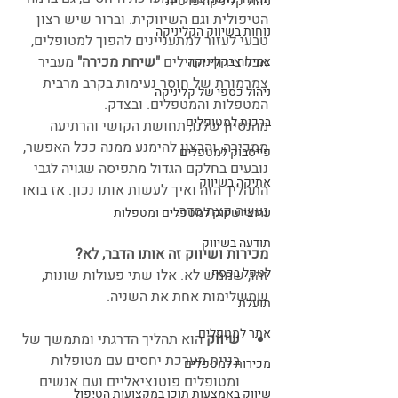
ניהול קליניקה פרטית
הטיפולית וגם השיווקית. וברור שיש רצון 
נוחות בשיווק הקליניקה
טבעי לעזור למתעניינים להפוך למטופלים, 
אבל צירוף המילים 
"שיחת מכירה"
 מעביר 
צמיחה בקליניקה
צמרמורת של חוסר נעימות בקרב מרבית 
ניהול כספי של קליניקה
המטפלות והמטפלים. ובצדק. 
ברכות למטופלים
מהנסיון שלנו, תחושת הקושי והרתיעה 
ממכירה, והרצון להימנע ממנה ככל האפשר, 
פייסבוק למטפלים
נובעים בחלקם הגדול מתפיסה שגויה לגבי 
אתיקה בשיווק
התהליך הזה ואיך לעשות אותו נכון. אז בואו 
נעשה קצת סדר.
ערוצי שיווק למטפלים ומטפלות
תודעה בשיווק
מכירות ושיווק זה אותו הדבר, לא?
לטפל בכסף
זהו, שממש לא. אלו שתי פעולות שונות, 
שמשלימות אחת את השניה.
תועלת
אתר למטפלים
שיווק
 הוא תהליך הדרגתי ומתמשך של 
בניית מערכת יחסים עם מטופלות 
מכירות למטפלים
ומטופלים פוטנציאליים ועם אנשים 
שיווק באמצעות תוכן במקצועות הטיפול