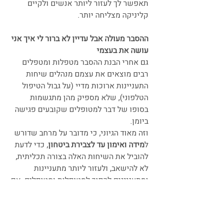
תאפשר לך לעזור ליותר אנשים ולקיים 
קליניקה מצליחה יותר.
ההסבר מעולה אבל עדיין לא ברור לי איך אני 
עושה את בעצמי
גם אחרי הבנת ההסבר מטפלות ומטפלים 
רבים מוצאים את עצמם מנהלים שיחות 
התעניינות ארוכות מדיי (על גבול הטיפול 
הטלפוני), שלא מספיק מהן מתגשמות 
בסופו של דבר למטופלים שקובעים פגישה 
ביומן. 
וזה מאוד הגיוני, כי מדובר על מרחב שדורש 
ל
מידה ואימון עד לצבירת ביטחון
, כדי לדעת 
להוביל את השיחות האלה בצורה תכליתית, 
לא להישאב, ולעזור ליותר מתעניינות 
ומתעניינים להפוך למטופלות ומטופלים. אם 
חשוב לך להעמיק ולהתמקצע בהנגשת 
הקליניקה שלך בשיחות ההתעניינות - בקרוב 
נקיים סדנה מעשית ממוקדת 
"
לטפל 