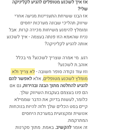
אז איך לשכנע מטופלים להגיע לקליניקה 
שלי?
אז הבנו ששיחת התעניינות מגיעה אחרי 
שיווק תהליכי שבונה מערכות יחסים 
ומומלץ להימנע משיחות מכירה קרות. אבל 
נניח שהאמא הזו פנתה בעצמה - איך לשכנע 
אותה להגיע לקליניקה?
רגע. מי אמרה שצריך לשכנע? מי בכלל 
אוהב.ת לשכנע? 
וזו עוד נקודה סופר חשובה - 
לא צריך ולא 
מומלץ לשכנע מטופלים
, אלא 
לאפשר להם 
להגיע להחלטה מתוך הבנה ובהירות,
 גם אם 
הם פנו בעצמם בעקבות השיווק שלך.
כלומר, לעשות בדיוק את הדבר שממילא 
קיים בסט הכלים שלך ולזה להיות בנוכחות 
אנושית ומקצועית במערכת היחסים 
המתרקמת. 
זה אומר 
להקשיב.
 באמת. מתוך סקרנות 