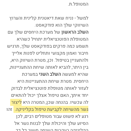
המטופל.ת. 
למשל - נניח שאת דיאטנית קלינית והערוץ 
השיווקי שלך הוא פודקאסט. 
השלב הראשון
 של מערכת היחסים שלך עם 
המטופלת הפוטנציאלית יתחיל כשהיא 
תשמע כמה פרקים בפודקאסט שלך, תרגיש 
חיבור ואמון מקצועי ותחליט לפנות אלייך 
ולהתעניין בטיפול. וכן, מטרת השיווק היא, 
בין היתר, להביא לאותה שיחת ההתעניינות, 
שהיא למעשה 
השלב השני
 במערכת 
היחסית. מטרת שיחת ההתעניינות היא 
לעזור לאותה מטופלת פוטנציאלית לבדוק 
יחד איתך, האם טיפול אצלך יכול להתאים 
לה עכשיו. בהנחה שכן, המטרה היא 
ליצור 
גשר מהשיחה לקביעת טיפול בקליניקה. 
 זהו 
רגע לא פשוט עבור מטופלים רבים, לכן 
הסיוע שלך והיכולת שלך לבנות גשר אל 
הקליניקה בעקבות השיחה חשוב כל כך.