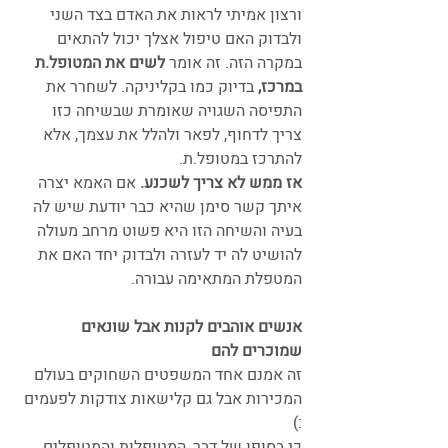
ורצון אמיתי לראות את האדם בצד השני 
ולבדוק האם טיפול אצלך יכול להתאים 
במקרה הזה. זה אומר 
לשים את המטופל.ת 
במרכז,
 בדיוק כמו בקליניקה. לשחרר את 
התפיסה השגויה שאומרת שבשיחה כזו 
צריך לדחוף, לפאר ולהלל את עצמך, אלא 
להתרכז במטופל.ת.
אז ממש לא צריך לשכנע.
 אם האמא יצרה 
איתך קשר סימן שהיא כבר יודעת שיש לה 
בעיה והשיחה הזו היא פשוט מרחב מעולה 
להושיט לה יד לעזרה ולבדוק יחד האם את 
המטפלת המתאימה עבורה.
אנשים אוהבים לקנות אבל שונאים 
שמוכרים להם
זה אמנם אחד המשפטים השחוקים בעולם 
המכירות אבל גם קלישאות צודקות לפעמים 
:) 
כי בסופו של דבר, המטופלות והמטופלים 