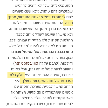
הפוטנציאליים שלך לא רוצים להרגיש 
שמוכרים להם טיפול, אלא שמאפשרים 
להם 
לבחור בטיפול מרצונם החופשי, מתוך 
הבנה. 
הם מחפשים מישהו שיסייע להם 
למצוא את הדרך מתוך הקושי שהם חווים, 
ולא מישהו שינסה לשדל אותם לקבל 
החלטות חפוזות ולא מדויקות עבורם. לכן, 
השיחה הזו לא צריכה להיות "מכירה" אלא 
סיוע בהבנת ההתאמה של הטיפול עבורם.
נכון, בתהליך הזה יכולות להיות התלבטויות 
ודילמות (כתבנו על זה 
כאן בפוסט הזה
) 
וחשוב לדעת לנהל אותה נכון, אבל בסופו 
של דבר, שיחת ההתעניינות היא
 חלק בלתי 
נפרד מהשליחות המקצועית שלך. 
היא 
מרחב המשך לבניית מערכת יחסים עם 
אנשים שמתמודדים עם קושי, מצוקה או 
כאב וזקוקים לעזרה שלך. היכולת שלך 
להיות שם עבורם, בצורה מקצועית ואנושית, 