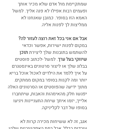
שמתקיימת מול אדם שלא מכיר אותך 
ופעמים רבות אפילו לא פנה אליך. למשל 
האמא הזו בסופר. כמובן שאנחנו לא 
ממליצות לך לפנות אליה.
אבל אם אני בכל זאת רוצה לעזור לה?
במקום לפנות ישירות, אפשר וכדאי 
להשתמש בתובנות שלך ליצירת 
תוכן 
שיווקי בעל ערך
. למשל -לכתוב פוסטים 
בבלוג שלך או ליצור סרטונים באינסטגרם 
על איך ללמד את הילדים לאכול אוכל בריא 
יותר ומה לקנות בסופר במקום ממתקים. 
מתוך ידיעה שהפוסטים או הסרטונים האלה 
יפגשו חלק מהאימהות והאבות, שיתחברו 
אלייך, יזמו איתך שיחת התעניינות ויגיעו 
בסופו של דבר לקליניקה.
אגב, זה לא ששיחות מכירה קרות לא 
עובדות בכלל, אבל רמת האפקטיביות שלהן 