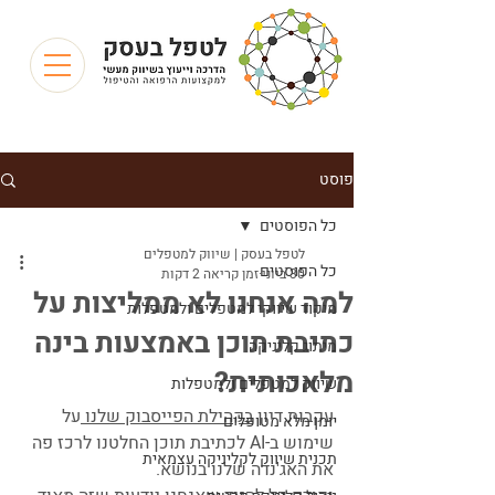
פוסט
כל הפוסטים
לטפל בעסק | שיווק למטפלים
כל הפוסטים
30 ביוני
זמן קריאה 2 דקות
למה אנחנו לא ממליצות על
מיקוד שיווקי למטפלים ולמטפלות
כתיבת תוכן באמצעות בינה
מיתוג קליניקה
מלאכותית?
שיווק למטפלים ולמטפלות
עקבות דיון 
בקהילת הפייסבוק שלנו 
על  
יומן מלא מטופלים
שימוש ב-AI לכתיבת תוכן החלטנו לרכז פה 
תכנית שיווק לקליניקה עצמאית
את האג'נדה שלנו בנושא.