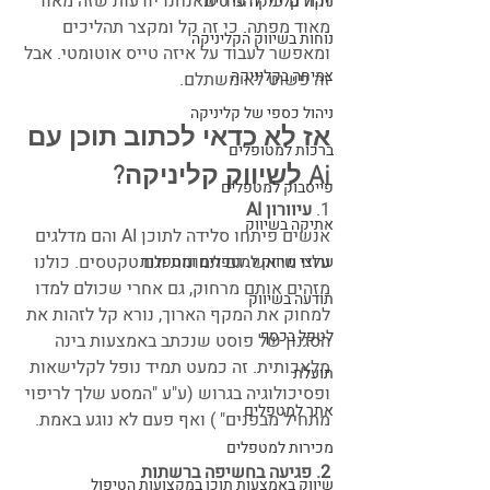
וקודם כל להגיד שאנחנו יודעות שזה מאוד 
ניהול קליניקה פרטית
מאוד מפתה. כי זה קל ומקצר תהליכים 
נוחות בשיווק הקליניקה
ומאפשר לעבוד על איזה טייס אוטומטי. אבל 
צמיחה בקליניקה
זה פשוט לא משתלם.
ניהול כספי של קליניקה
אז לא כדאי לכתוב תוכן עם 
ברכות למטופלים
Ai לשיווק קליניקה?
פייסבוק למטפלים
1. 
עיוורון AI
אתיקה בשיווק
אנשים פיתחו סלידה לתוכן AI והם מדלגים 
עליו מראש. גם תמונות וגם טקטסים. כולנו 
ערוצי שיווק למטפלים ומטפלות
מזהים אותם מרחוק, גם אחרי שכולם למדו 
תודעה בשיווק
למחוק את המקף הארוך, נורא קל לזהות את 
לטפל בכסף
הסגנון של פוסט שנכתב באמצעות בינה 
מלאכותית. זה כמעט תמיד נופל לקלישאות 
תועלת
ופסיכולוגיה בגרוש (ע"ע "המסע שלך לריפוי 
אתר למטפלים
מתחיל מבפנים" ) ואף פעם לא נוגע באמת.
מכירות למטפלים
2. פגיעה בחשיפה ברשתות
שיווק באמצעות תוכן במקצועות הטיפול