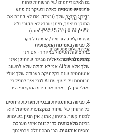
גם האלגוריתמים של הרשתות פחות 
קליניקה בזמן משבר
חושפים פוסטים כאלה ובעיקר זה פוגע 
בדירוג היוצר שלך (ובצדק. אם לא כתבת את 
בינה מלאכותית
התוכן בעצמך, סימן שהוא לא מקורי ולא 
שיווק קורסים, קבוצות וסדנאות
מעניין אז אין סיבה להפיץ אותו).
פתיחת קליניקה פרטית / הקמת קליניקה
3. פגיעה באמינות המקצועית
קבלת תשלום ממטופלים
במקצועות הטיפול במיוחד - אם אני 
כמטופלת פוטנציאלית מבינה שהתוכן אינו 
קליניקה במלחמה
שלך אלא של AI אני לא יכולה שלא לחשוב 
אוטומטית שגם בקליניקה העבודה שלך אולי 
מבוססת על ייעוץ עם AI לגבי איך לטפל בי 
ואולי אין לך באמת את הידע המקצועי הזה.
4. פגיעה באותנטיות ובבניית מערכת היחסים
כל הרעיון של שיווק במקצועות הטיפול הוא 
לבנות קשר. ביטחון, אמון. אין הגיון בשימוש 
בבינה
 מלאכותית
 כדי לבנות איתי מערכת 
יחסים 
אותנטית. 
הרי מההתחלה מבחינתך 