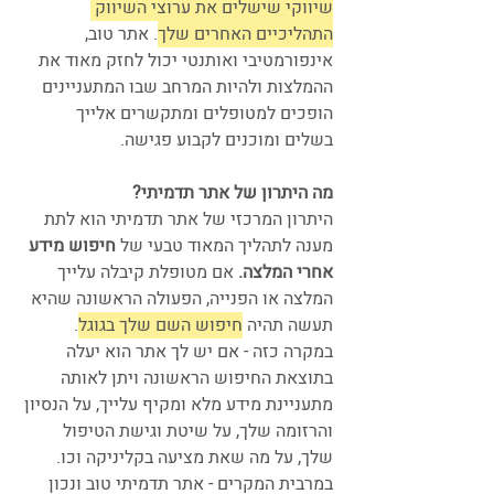
שיווקי שישלים את ערוצי השיווק 
התהליכיים האחרים שלך
. אתר טוב, 
אינפורמטיבי ואותנטי יכול לחזק מאוד את 
ההמלצות ולהיות המרחב שבו המתעניינים 
הופכים למטופלים ומתקשרים אלייך 
בשלים ומוכנים לקבוע פגישה. 
מה היתרון של אתר תדמיתי?
היתרון המרכזי של אתר תדמיתי הוא לתת 
מענה לתהליך המאוד טבעי של
 חיפוש מידע 
אחרי המלצה. 
אם מטופלת קיבלה עלייך 
המלצה או הפנייה, הפעולה הראשונה שהיא 
תעשה תהיה 
חיפוש השם שלך בגוגל
. 
במקרה כזה - אם יש לך אתר הוא יעלה 
בתוצאת החיפוש הראשונה ויתן לאותה 
מתעניינת מידע מלא ומקיף עלייך, על הנסיון 
והרזומה שלך, על שיטת וגישת הטיפול 
שלך, על מה שאת מציעה בקליניקה וכו.  
במרבית המקרים - אתר תדמיתי טוב ונכון 