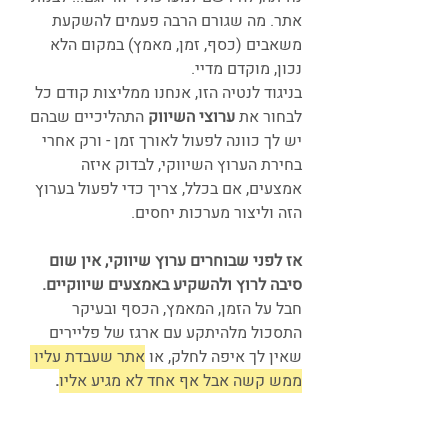
אתר. מה שגורם הרבה פעמים להשקעת 
משאבים (כסף, זמן, מאמץ) במקום הלא 
נכון, מוקדם מדיי.
בניגוד לנטיה הזו, אנחנו ממליצות קודם כל 
לבחור את 
ערוצי השיווק
 התהליכיים שבהם 
יש לך כוונה לפעול לאורך זמן - ורק אחרי 
בחירת הערוץ השיווקי, לבדוק איזה 
אמצעים, אם בכלל, צריך כדי לפעול בערוץ 
הזה וליצור מערכות יחסים.
אז לפני שבוחרים ערוץ שיווקי, אין שום 
סיבה לרוץ ולהשקיע באמצעים שיווקיים.
חבל על הזמן, המאמץ, הכסף ובעיקר 
התסכול מלהיתקע עם ארגז של פליירים 
שאין לך איפה לחלק, או 
אתר שעבדת עליו 
ממש קשה אבל אף אחד לא מגיע אליו
.