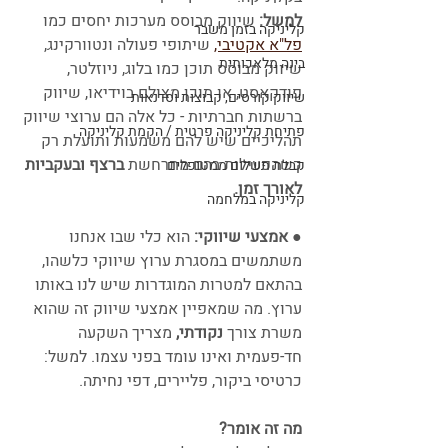
למשל: 
שיווק מבוסס מערכות יחסים כמו 
קליניקה בזמן משבר
פל"א אקטיבי,
 שיתופי פעולה ונטוורקינג, 
בינה מלאכותית
שיווק מבוסס תוכן כמו בלוג, ניוזלטר, 
פודקאסט, או תוכן מצולם בוידיאו, שיווק 
שיווק קורסים, קבוצות וסדנאות
ברשתות חברתיות - כל אלה הם ערוצי שיווק 
פתיחת קליניקה פרטית / הקמת קליניקה
תהליכיים שיש להם משמעות ותועלת רק 
כשהפעילות בהם מתרחשת 
ברצף ובעקביות 
קבלת תשלום ממטופלים
לאורך זמן. 
קליניקה במלחמה
● אמצעי שיווקי:
 הוא כלי שבו אנחנו 
משתמשים במסגרת ערוץ שיווקי כלשהו, 
בהתאם למטרות המוגדרות
שיש לנו באותו 
ערוץ. מה שמאפיין אמצעי שיווק זה שהוא 
משרת צורך 
נקודתי, 
מצריך השקעה 
חד-פעמית ואינו עומד בפני עצמו. למשל: 
כרטיסי ביקור, פליירים, דפי נחיתה.
מה זה אומר?