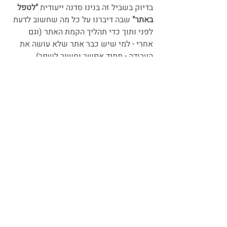
בדיוק בשביל זה בנינו סדנה ייעודית
 "לטפל 
באתר"
 שבה דיברנו על כל מה שחשוב לדעת 
לפני ותוך כדי תהליך הקמת האתר (וגם 
אחרי - למי שיש כבר אתר שלא עושה את 
העבודה - תמיד אפשר וחשוב לשפר).
כל הפרטים על הסדנה כאן. 
עדכון 14.8.25: 
תיקון 13 לחוק הגנת 
הפרטיות משפיע גם על כל בעל.ת עסק 
שבבעלותו אתר. ב
פוסט הזה יש מידע מלא
על החוק והמשמעויות שלו - שכדאי להכיר 
לפני הקמת האתר שלך.