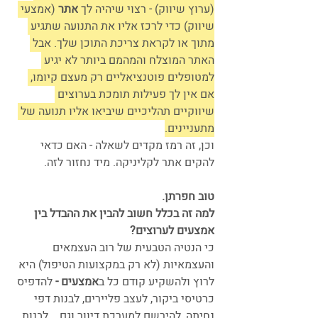
(ערוץ שיווק) - רצוי שיהיה לך 
אתר
 (אמצעי 
שיווק) כדי לרכז אליו את התנועה שתגיע 
מתוך או לקראת צריכת התוכן שלך. אבל 
האתר המוצלח והמהמם ביותר לא יגיע 
למטופלים פוטנציאליים רק מעצם קיומו, 
אם אין לך פעילות תומכת בערוצים 
שיווקיים תהליכיים שיביאו אליו תנועה של 
מתעניינים.
וכן, זה רמז מקדים לשאלה - האם כדאי 
להקים אתר לקליניקה. מיד נחזור לזה.
טוב חפרתן. 
למה זה בכלל חשוב להבין את ההבדל בין 
אמצעים לערוצים?
כי הנטיה הטבעית של רוב העצמאים 
והעצמאיות (לא רק במקצועות הטיפול) היא 
לרוץ ולהשקיע קודם כל ב
אמצעים - 
להדפיס 
כרטיסי ביקור, לעצב פליירים, לבנות דפי 
נחיתה, להירשם למערכת דיוור וגם... לבנות 