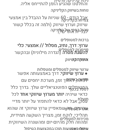
ניהול קליניקה פרטית
והחלטנו שהגיע הזמן להתייחס אליה. 
נוחות בשיווק הקליניקה
אבל קודם - 60 שניות על ההבדל בין אמצעי 
צמיחה בקליניקה
שיווק וערוץ שיווק (ולמה זה בכלל קשור 
ניהול כספי של קליניקה
לבניית אתרים?).
ברכות למטופלים
ערוץ: דרך, נתיב, מסלול // אמצעי: כלי 
פייסבוק למטפלים
להשגת מטרה 
(הגדרה מילונית) ובהקשר 
השיווקי:
אתיקה בשיווק
ערוצי שיווק למטפלים ומטפלות
● ערוץ שיווקי:
 דרך באמצעותה אפשר 
תודעה בשיווק
לפתח, לאורך זמן, מערכת יחסים עם 
המטופלים הפוטנציאליים שלך. בדרך כלל 
לטפל בכסף
כדאי שיהיה 
יותר מערוץ שיווקי אחד
 לכל 
תועלת
עסק, אבל לא כדאי להתפזר על יותר מדיי 
ערוצים. מה שמאפיין ערוץ שיווקי זה שהוא 
אתר למטפלים
תהליכי, לוקח זמן, מצריך השקעה תמידית, 
מכירות למטפלים
ומהווה חלק מהיום-יום ומהשגרה השיווקית 
בקליניקה.
שיווק באמצעות תוכן במקצועות הטיפול