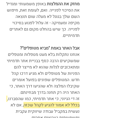
מחזק את ההמלצות
 באופן משמעותי ומגדיל 
את הסיכוי לפנייה. ואם, לעומת זאת, חיפוש 
השם שלך בגוגל לא מעלה שום תוצאה 
מקיפה ומעמיקה - זה עלול לפגוע בסיכוי 
לפנייה. כך שיש בהחלט מקום גם לאתרים 
תדמיתיים.
אבל האתר באמת "מביא מטופלים"?
אנחנו נתקלות בלא מעט מטפלות ומטפלים 
שמשקיעים הרבה כסף בבניית אתר תדמיתי 
ומתאכזבים לגלות שהוא לא מייצר להם 
הפניות של מטופלים ולא מגיע דרכו קהל 
חדש. המטופלים שפונים בפועל אומרים 
שקיבלו המלצה ולא שהגיעו דרך האתר, כי 
האתר היה רק תחנה בדרך מבחינתם. 
זה די הגיוני, כי אתר תדמיתי, כמו שהסברנו,
בכלל לא אמור להגיע לקהל שכזה
, אם לא 
נעשית במקביל עבודה שיווקית עקבית 
ומשמעותית בערוצים אחרים.