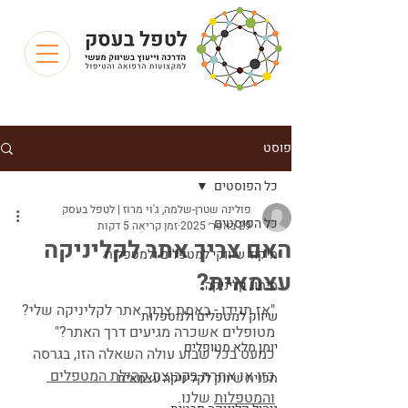
פוסט
כל הפוסטים
פולינה שטרן-שלמה, ג'וי מרוז | לטפל בעסק
כל הפוסטים
29 באפר׳ 2025
זמן קריאה 5 דקות
האם צריך אתר לקליניקה
מיקוד שיווקי למטפלים ולמטפלות
עצמאית?
מיתוג קליניקה
"אז תגידו - באמת צריך אתר לקליניקה שלי? 
שיווק למטפלים ולמטפלות
מטופלים אשכרה מגיעים דרך האתר?"
יומן מלא מטופלים
כמעט בכל שבוע עולה השאלה הזו, בגרסה 
כזו או אחרת בקבוצת 
קהילת המטפלים 
תכנית שיווק לקליניקה עצמאית
והמטפלות
 שלנו.