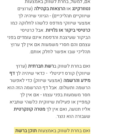
אם, למשל, בחרת לשווק באמצעות 
נטוורקינג 
או 
הרצאות בקהילה
 (ערוצים 
שיווקיים תהליכיים) - הגיוני שיהיה לך 
אמצעי שיווקי מודפס כלשהו לחלוקה כמו 
כרטיסי ביקור או גלויות
. אבל כרטיסי 
הביקור שעיצבת והדפסת אינם עומדים בפני 
עצמם והם חסרי משמעות אם אין לך ערוץ 
תהליכי שבו אפשר לחלק אותם.
ואם בחרת לשווק ב
רשת חברתית 
(ערוץ 
שיווקי) קורס דיגיטלי  - כדאי שיהיה לך 
דף 
מידע והרשמה
 (אמצעי שיווק) כדי לאפשר 
הרשמה ותשלום. אבל דף ההרשמה הזה הוא 
חסר משמעות בפני עצמו - אם אין לך 
קמפיין או פעילות שיווקית כלשהי שתביא 
אליו תנועה, ואם אין לך 
מטרה קונקרטית
שעבורה הוא נוצר. 
ואם בחרת לשווק באמצעות
 תוכן ברשת