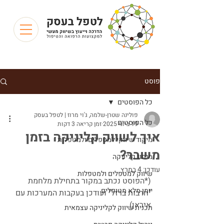
פוסט
כל הפוסטים
פולינה שטרן-שלמה, ג'וי מרוז | לטפל בעסק
כל הפוסטים
19 ביוני 2025
זמן קריאה 3 דקות
איך לשווק קליניקה בזמן
מיקוד שיווקי למטפלים ולמטפלות
משבר?
מיתוג קליניקה
עודכן:
4 במרץ
שיווק למטפלים ולמטפלות
(*הפוסט נכתב במקור בתחילת מלחמת 
יומן מלא מטופלים
"חרבות ברזל" ועודכן בעקבות המערכות עם 
איראן)
תכנית שיווק לקליניקה עצמאית