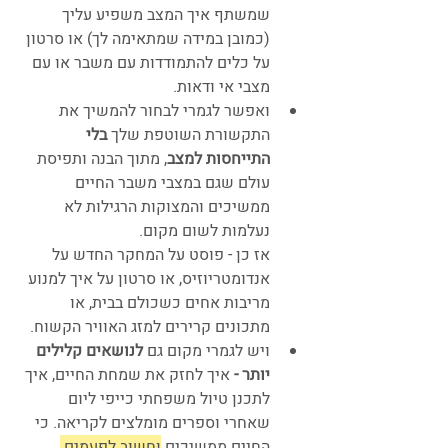
שמשתף איך המצב משפיע עליך 
(כמובן במידה שמתאימה לך) או סרטון 
על כלים להתמודדות עם משבר או עם 
מצבי אי ודאות.
ואפשר לגמרי לבחור להמשיך את 
התקשורת השוטפת שלך 
בלי 
התייחסות למצב
, מתוך הבנה ותפיסת 
עולם שגם במצבי משבר החיים 
ממשיכים והמצוקות הרגילות לא 
נעלמות לשום מקום.
אז כן - פוסט על המחקר החדש על 
אנדומטריוזיס, או סרטון על איך למנוע 
מריבות אחים כשכולם בבית, או 
מתכונים קרירים למזג האוויר הקשוח.
ויש לגמרי מקום גם 
לנושאים קלילים 
יותר -
 איך לחזק את שמחת החיים, איך 
לתכנן טיול משפחתי כייפי ליום 
שאחרי וספרים מומלצים לקריאה. כי 
החיים ממשיכים 
וחשוב לפעמים 