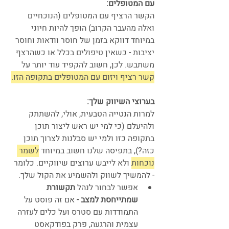
עם המטופלים:
הקשר הרציף עם המטופלים (הנוכחיים 
ואלה מהעבר הקרוב) הופך להיות חיוני 
במיוחד דווקא בזמן של חוסר וודאות וחוסר 
יציבות - כשאין טיפולים בכלל או כשהרצף 
משתבש. לכן, חשוב להקפיד עוד יותר על 
קשר רציף ויזום עם המטופלים בתקופה הזו.
בערוצי השיווק שלך:
למרות הנטייה הטבעית, אולי, להשתתק 
ולהיעלם (כי למי יש ראש ליצור תוכן 
בתקופה כזו ולמי יש סבלנות לצרוך תוכן 
כזה?), בתפיסה שלנו חשוב במיוחד 
לשמר 
נוכחות
 ולא לייבש ערוצים שיווקיים. כלומר 
- להמשיך לשווק ולהשמיע את הקול שלך.
אפשר לבחור לנהל 
תקשורת 
שמתייחסת למצב - 
אם זה
פוסט על 
התמודדות עם סטרס ועל כלים לעזרה 
עצמית והרגעה, פרק בפודקאסט 