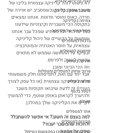
ניהול קליניקה פרטית
לא פשוט לנהל קליניקה עצמאית בליבו של 
משבר עמוק כל כך, כשמסביב יש אוירה של 
נוחות בשיווק הקליניקה
חרדה, כאוס וחוסר וודאות. אנחנו נמצאים 
צמיחה בקליניקה
בתקופה הכי משברית וקיצוניות שידענו 
ניהול כספי של קליניקה
במדינה הזו. ולא מפתיע שמכל עבר אנחנו 
שומעות על הקשיים של ניהול קליניקה 
ברכות למטופלים
עצמאית, על חוסר האנרגיה והמוטיבציה 
פייסבוק למטפלים
ובעיקר על התחושה שממש לא מתאים 
עכשיו לשווק ולפרסם.
אתיקה בשיווק
וזה הכי הגיוני ומובן. 
ערוצי שיווק למטפלים ומטפלות
אבל יחד עם זאת, לתפיסתנו חלק משמעותי 
מלנהל קליניקה עצמאית (או כל עסק לצורך 
תודעה בשיווק
העניין) זה לדעת שיבואו תקופות משבר 
לטפל בכסף
ולהיערך לקראתן באופן שוטף, כדי להמשיך 
תועלת
לקיים את הקליניקה שלך במהלכן. 
אתר למטפלים
למה בעצם זה חשוב? אי אפשר להשתבלל 
מכירות למטפלים
ולחכות שהמשבר יעבור?
קודם כל אפשר. 
שיווק באמצעות תוכן במקצועות הטיפול