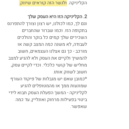
הקליניקה. 
ולגשר הזה קוראים שיווק.
2. הקליניקה הזו היא העסק שלך
וגם לך, כמו לכולנו, יש רצון וצורך להתפרנס 
בתקופה הזו. וכמו שברור שהחברים 
השכירים שלך קמים כל בוקר והולכים 
לעבודה, לא משנה כמה המצב קשה או 
מורכב - כך גם אצלנו העצמאים, חשוב 
להמשיך ולקיים את העסק ולא להגיע למצב 
מחליש של קושי כלכלי. וכדי לקיים עסק, 
חשוב לשווק אותו. 
*כמובן שאם יש מגבלות של פיקוד העורף 
שמונעות ממך או מהמטופלים להגיע 
לקליניקה - המשך הפעלת העסק תבוא לידי 
ביטוי בפעילות מרחוק ואונליין, עד כמה 
שאפשר.