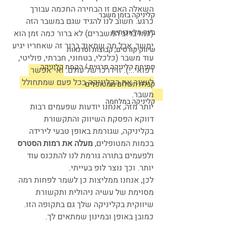
השאלה האם זו הבחירה החכמה עבורך 
קליניקה בזמן משבר
כרגע. חשוב לנו להגיד שגם במשבר הזה 
בינה מלאכותית
(כמו ברוב המשברים) לא ברור כמה זמן הוא 
ימשך, אבל מה שמאוד ברור זה שאחריו יגיע 
שיווק קורסים, קבוצות וסדנאות
עוד משבר (כלכלי, בטחוני, חברתי, פוליטי, 
פתיחת קליניקה פרטית / הקמת קליניקה
רפואי...). זו דרכו של עולם. 
ואי אפשר 
לעצור את הקליניקה בכל פעם שמתחולל 
קבלת תשלום ממטופלים
משבר. 
קליניקה במלחמה
יותר מזה, אנחנו יודעות שפעמים רבות 
דווקא הפסקת השיווק והתקשורת 
בקליניקה, שגורמת באופן טבעי לירידה 
בכמות המטופלים, 
מעלה את רמות הסטרס
ולפעמים בתורה גורמת לנו להתכנס עוד 
יותר. וכך נוצר לופ בעייתי.
לכן, אנחנו ממליצות כן לשמר לפחות רמה 
מסוימת של עשיה ניהולית ותקשורת 
שיווקית בקליניקה שלך גם בתקופה הזו. 
כמובן באופן ובמינון שמתאים לך.