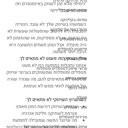
ניהול קליניקה פרטית
"ניסיתי מלא זמן לשווק באינסטגרם וזה 
ממש לא עובד"
נוחות בשיווק הקליניקה
צמיחה בקליניקה
כשמשהו בשיווק שלך לא עובד, הנטייה 
ניהול כספי של קליניקה
הטבעית היא לחשוב שהפעולות שעשית לא 
היו נכונות, או לא מספיקות, או שהתזמון לא 
ברכות למטופלים
היה מוצלח. אבל המון פעמים התשובה היא 
פייסבוק למטפלים
הרבה יותר פשוטה. 
אולי הערוץ הזה פשוט לא מתאים לך. 
אתיקה בשיווק
אנחנו נתקלות בתופעה הזו לא מעט: 
ערוצי שיווק למטפלים ומטפלות
מטפלים ומטפלות שמשווקים בערוצי שיווק 
תודעה בשיווק
שפשוט לא מתאימים להם, מה שגורר שורה 
של תופעות לוואי ממש לא נעימות. 
לטפל בכסף
תועלת
כשהערוץ השיווקי לא מתאים לך:
עבודת השיווק דורשת המון מאמץ 
אתר למטפלים
וגורמת לשחיקה וזליגת אנרגיה
מכירות למטפלים
מה שיוצר התשה שמובילה לתופעת 
שיווק באמצעות תוכן במקצועות הטיפול
הפולסים (גלים של שיווק ואז היעלמות 