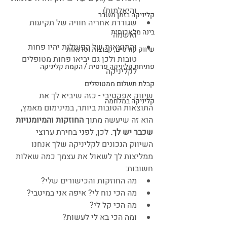
והיאלמות)  
קליניקה בזמן משבר
שגוררת אחריה חוויה של תקיעות 
בינה מלאכותית
ואשמה
והתוצאות של הפעילות יהיו פחות 
שיווק קורסים, קבוצות וסדנאות
טובות ולכן גם יביאו פחות מטופלים 
פתיחת קליניקה פרטית / הקמת קליניקה
לקליניקה
קבלת תשלום ממטופלים
שיווק אפקטיבי - כזה שיביא לך את 
קליניקה במלחמה
התוצאות הטובות ביותר, במינימום מאמץ, 
הוא זה שיעשה מתוך 
החוזקות והמיומנויות 
שכבר יש לך. 
לכן, לפני בחירת ערוצי 
השיווק הנכונים לקליניקה שלך אנחנו 
ממליצות לך לשאול את עצמך כמה שאלות 
חשובות: 
מה החוזקות והכישורים שלי?
מה הכי נוח לי? איפה אני במיטבי?
מה הכי קל לי?
ומה הכי בא לי לעשות?