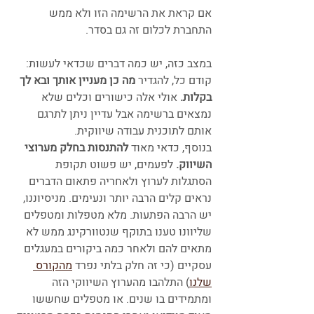
אם קראת את הרשימה הזו ולא ממש 
התחברת לכלום זה גם בסדר. 
במצב כזה, יש כמה דברים שכדאי לעשות:
קודם כל, להגדיר 
מה כן מעניין אותך ובא לך 
בקלות. 
אולי אלה כישורים וכלים שלא 
נמצאים ברשימה אבל עדיין ניתן לתרגם 
אותם לתוכנית עבודה שיווקית. 
בנוסף, כדאי מאוד
 להתנסות בחלק מערוצי 
השיווק. 
לפעמים, יש פשוט תקופת 
הסתגלות לערוץ ולאחריה פתאום הדברים 
נראים קלים הרבה יותר ונעימים. מניסיוננו, 
יש הרבה הפתעות. מלא מטפלות ומטפלים 
שליוונו טענו בתוקף שנטוורקינג ממש לא 
מתאים להם ולאחר כמה ביקורים במעגלים 
עסקיים (כי זה חלק בלתי נפרד 
מהקורס 
שלנו
) התלהבו מהערוץ השיווקי הזה 
ומתמידים בו שנים. או מטפלים שחששו 