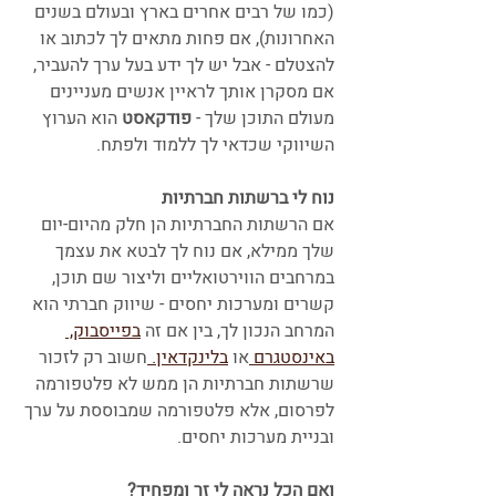
(כמו של רבים אחרים בארץ ובעולם בשנים 
האחרונות), אם פחות מתאים לך לכתוב או 
להצטלם - אבל יש לך ידע בעל ערך להעביר,  
אם מסקרן אותך לראיין אנשים מעניינים 
מעולם התוכן שלך - 
פודקאסט
 הוא הערוץ 
השיווקי שכדאי לך ללמוד ולפתח. 
נוח לי ברשתות חברתיות
אם הרשתות החברתיות הן חלק מהיום-יום 
שלך ממילא, אם נוח לך לבטא את עצמך 
במרחבים הווירטואליים וליצור שם תוכן, 
קשרים ומערכות יחסים - שיווק חברתי הוא 
המרחב הנכון לך, בין אם זה 
בפייסבוק, 
באינסטגרם 
או 
בלינקדאין. 
חשוב רק לזכור 
שרשתות חברתיות הן ממש לא פלטפורמה 
לפרסום, אלא פלטפורמה שמבוססת על ערך 
ובניית מערכות יחסים.
ואם הכל נראה לי זר ומפחיד?