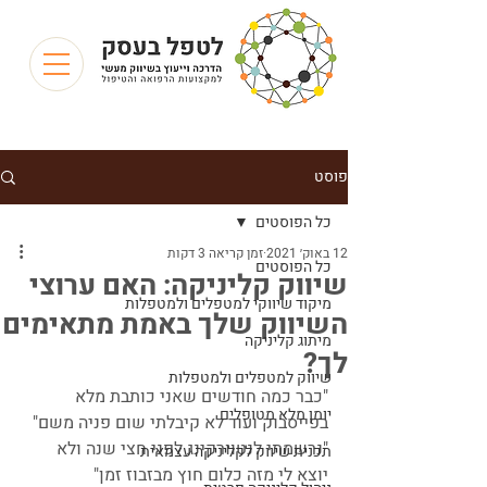
פוסט
כל הפוסטים
12 באוק׳ 2021
זמן קריאה 3 דקות
כל הפוסטים
שיווק קליניקה: האם ערוצי
מיקוד שיווקי למטפלים ולמטפלות
השיווק שלך באמת מתאימים
מיתוג קליניקה
לך?
שיווק למטפלים ולמטפלות
"כבר כמה חודשים שאני כותבת מלא 
יומן מלא מטופלים
בפייסבוק ועוד לא קיבלתי שום פניה משם"
"נרשמתי לנטוורקינג לפני חצי שנה ולא 
תכנית שיווק לקליניקה עצמאית
יוצא לי מזה כלום חוץ מבזבוז זמן"