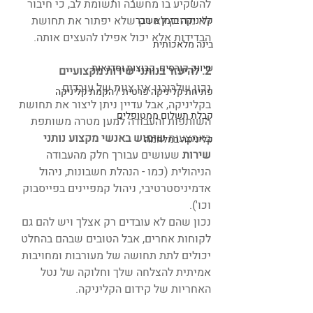
להשקיע בו מחשבה ותשומת לב, כי חיבור 
לא מדויק לא רק שלא יפתור את תחושת 
קליניקה בזמן משבר
הבדידות אלא יכול אפילו להעצים אותה.
בינה מלאכותית
שיווק קורסים, קבוצות וסדנאות
2. להיעזר בנותני שירות מקצועיים
נכון שלרובנו אין צוות של עובדים 
פתיחת קליניקה פרטית / הקמת קליניקה
בקליניקה, אבל עדיין ניתן ליצור את תחושת 
קבלת תשלום ממטופלים
השותפות והעבודה למען מטרה משותפת 
באמצעות 
שימוש באנשי מקצוע נותני 
קליניקה במלחמה
שירות 
שעושים עבורך חלק מהעבודה 
הניהולית (כמו - הנהלת חשבונות, ניהול 
אדמיניסטרטיבי, ניהול קמפיינים בפייסבוק 
וכו').
נכון שהם לא עובדים רק אצלך ויש להם גם 
לקוחות אחרים, אבל הטובים שבהם בהחלט 
יכולים לתת תחושה של מעורבות ומחויבות 
אמיתית להצלחה שלך וחלוקה של נטל 
האחריות של קידום הקליניקה.