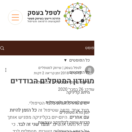
פוסט
כל הפוסטים
לטפל בעסק | שיווק למטפלים
כל הפוסטים
12 ביוני 2018
זמן קריאה 2 דקות
מועדון המטפלים הבודדים
מיקוד שיווקי למטפלים ולמטפלות
עודכן:
26 בפבר׳ 2020
מיתוג קליניקה
שיווק למטפלים ולמטפלות
יש משהו מתעתע בלבד הטיפולי.
מצד אחד, נדמה שטיפול זה 
כל הזמן להיות 
יומן מלא מטופלים
עם אחרים
. היום-יום בקליניקה מפגיש אותך 
תכנית שיווק לקליניקה עצמאית
עם לא מעט אנשים.  
ומצד שני זה לבד. 
כי 
על כיסא המטפלים יושבים, מטפלים לבד, 