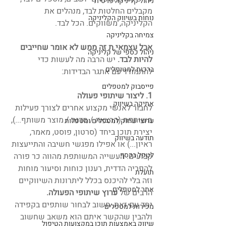
ניהול קליניקה פרטית
מקבלים החלטות לבד, מנהלים את 
נוחות בשיווק הקליניקה
הקליניקה, משווקים. הכל לבד.
צמיחה בקליניקה
אבל עצמאי.ת זה ממש לא אומר שחייבים 
ניהול כספי של קליניקה
להיות לבד.
 יש הרבה מה לעשות כדי 
ברכות למטופלים
להתמודד עם אתגר הבדידות:
פייסבוק למטפלים
1. ליצור שיתופי פעולה
אתיקה בשיווק
לחבור לאנשי מקצוע אחרים לצורך פעילות 
משותפת (הרצאה / סדנה / מוצר משותף...), 
ערוצי שיווק למטפלים ומטפלות
יצירת תוכן ביחד (סרטון, פוסט, מאמר, 
תודעה בשיווק
ראיון...) או אפילו מפגשי חשיבה והתייעצות 
לטפל בכסף
קבועים. העשייה המשותפת מהווה כר פורה 
להפריה הדדית, רענון כוחות וסיעור מוחות 
תועלת
וזה בלי להיכנס בכלל ליתרונות השיווקיים 
אתר למטפלים
הרבים של
 ערוץ שיתופי הפעולה.
יחד עם זאת, חשוב לבחור שותפים בקפידה 
מכירות למטפלים
ולהבין שהקשר איתם הוא משאב שחשוב 
שיווק באמצעות תוכן במקצועות הטיפול