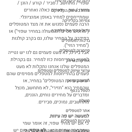
ניהול קליניקה פרטית
שפוי / מתחשב / סביר / קורע / הוגן / 
חזירי / נוח... תארים כאלה ואחרים 
נוחות בשיווק הקליניקה
שמתייחסים למחיר באופן אמוציונלי.
צמיחה בקליניקה
הרבה פעמים נפגוש את זה מצד המטופלים 
ניהול כספי של קליניקה
("מחפש פסיכולוג מעולה במחיר שפוי") או 
כפידבק על המחיר שלנו, גם בקרב קולגות 
ברכות למטופלים
("מחיר הזוי").
פייסבוק למטפלים
אבל בינינו, לא מעט פעמים גם לנו יש נטייה 
לחטוא בהתייחסות כזו למחיר. גם בקהילת 
אתיקה בשיווק
המטפלים שלנו אנחנו נתקלות לא מעט 
ערוצי שיווק למטפלים ומטפלות
פעמים בהתייחסות למטפלים מסוימים שהם 
"עושקים את המטופלים" במחיר, או 
תודעה בשיווק
שהמחיר הוא "חזירי", לא מתחשב, מנצל 
לטפל בכסף
ומדברים על מחירים נוחים, הוגנים, 
תועלת
מתחשבים, נמוכים, סבירים. 
אתר למטפלים
למעשה יש פה עיוות.
מכירות למטפלים
כי אם יש מחיר שפוי, זה אומר שמי 
שמתמחר אחרת הוא... 
לא שפוי.
 ואם יש 
שיווק באמצעות תוכן במקצועות הטיפול