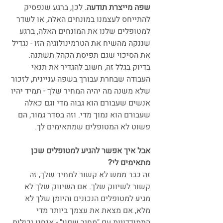
שפה מייצרת תודעה.
 לכן, ברגע שנפסיק 
להתייחס לעצמנו במונחים האלה, או לשדר 
למטופלים שלנו את המונחים האלה, ברגע 
שננקה מהשיח את הטרמינולוגיה הזו - נגדיל 
את הסיכוי שגם תפיסת הקהל תשתנה. 
בדיוק בגלל זה, חשוב להגדיר את תנאי 
העבודה שבחרת עבורך בשפה עניינית, לזכור 
שלא משנה מה יהיה המחיר שלך - תמיד יהיו 
אנשים שעבורם הוא גבוה מדי וגם כאלה 
שעבורם הוא נמוך מדי. וזה בסדר גמור, הם 
פשוט לא המטופלים שמתאימים לך.
אבל איך אפשר להגיע למטופלים שכן 
מתאימים לי?
זה כבר ממש לא קשור למחיר שלך, זה 
קשור לשיווק שלך. אם השיווק שלך לא 
מגיע למטופלים הנכונים והיומן שלך לא 
מלא, אם מצאת את עצמך ביותר מדי 
התמודדויות עם "מחיר שפוי" - אנחנו יכולות 