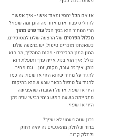
פשוט בזבוז כסף.
אז אם הכל יחסי ומאוד אישי - איך אפשר 
להחליט עבור אדם אחר מה הוגן ומה שפוי? 
הרי המחיר הוא בסך הכל 
עוד פרט מתוך 
מכלול הפרטים
 של ההצעה שלנו למטופלים. 
כשאנחנו מוכרים טיפול, יש בהצעה שלנו 
המון המון מרכיבים - מהות התהליך, מה הוא 
כולל, איך הוא בנוי, איזה ערך ותועלת הוא 
נותן, איך זה עובד, מקום, זמן... וגם מחיר.
להגיד על מחיר שהוא הזוי או שפוי, זה כמו 
להגיד על טיפול בבאר שבע שהוא במיקום 
הזוי או שפוי, או על העובדה שהפגישה 
מתקיימת בשעה חמש בימי רביעי שזה זמן 
הזוי או שפוי.
נכון שזה נשמע לא שייך?
ברור שלחלק מהאנשים זה יהיה רחוק 
ולחלק קרוב.