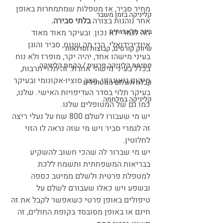
מחיר סביר, אז מטפלות שמתמחרות באופן 
קליניקה בזמן משבר
אחר נוהגות בצורה
 בלתי סבירה.
בינה מלאכותית
וזה לגמרי לא נכון. ובעיקר מאוד מאוד 
אינדיבידואלי. הרי מה שנוח, סביר והוגן 
שיווק קורסים, קבוצות וסדנאות
בעיני מישהו אחד, יהיה יקר, מופרז ולא נוח 
פתיחת קליניקה פרטית / הקמת קליניקה
בכלל בעיני מישהי אחרת. זה תלוי תרבות, 
מיקום גיאוגרפי, מצב סוציו-אקונומי ובעיקר 
קבלת תשלום ממטופלים
בעיקר תלוי בסדר העדיפויות האישי. שלנו, 
קליניקה במלחמה
כמו גם של המטופלים שלנו.
יש מי שעבורו לשלם 800 שח על נעלי ריצה 
זה לגמרי סביר ויש מי שזה נראה לו הזוי 
לחלוטין.
יש מי שברור לה שהכי חשוב להשקיע 
בבריאות המשפחתית ותשמח ללכת 
למטפלת פרטית ולשלם ממיטב כספה 
ובשפע ויש כאלו שעבורם לשלם על 
טיפולים באופן פרטי כשאפשר לקבל את זה 
חינם או באופן מסובסד בקופת החולים, זה 