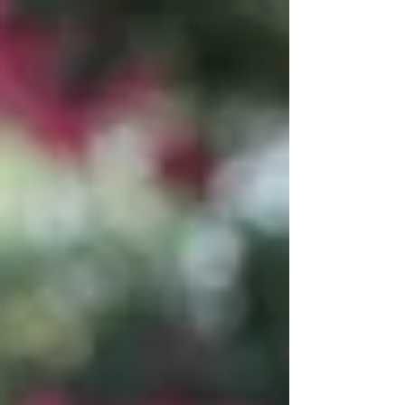
שהאלגוריתם השתנה, הוא עבר מטמורפוזה. כחל
ממהלך שינוי עמוק יותר שנקרא "אנדרומדה"
העדכון הופך את פייסבוק מרשת חברתית למנוע
גילוי תוכן. כמובן שהפוסט עודכן בהתאם ויש גם
סדנה מעשית בדרך. אז מה הסיפור עם
האלגוריתם? בשנים האחרונות חלים שינויים
תכופים באלגוריתם הפייסבוקי (המנגנון שקובע
את מידת החשיפה של התוכן שלנו בפייסבו