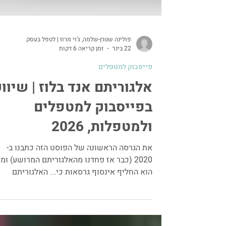
פולינה שטרן-שלמה, ג'וי מרוז | לטפל בעסק
22 בינו׳
זמן קריאה 6 דקות
פייסבוק למטפלים
אלגוריתם אנד בלוז | שיוו
בפייסבוק למטפלים
ולמטפלות, 2026
את הגרסה הראשונה של הפוסט הזה כתבנו ב-
2020 (כבר אז פחדנו מהאלגוריתם המרושע) ומ
הוא החליף אינסוף גרסאות כי... האלגוריתם
מתעדכן. כל הזמן. עדכון ינואר 2026: לא רק